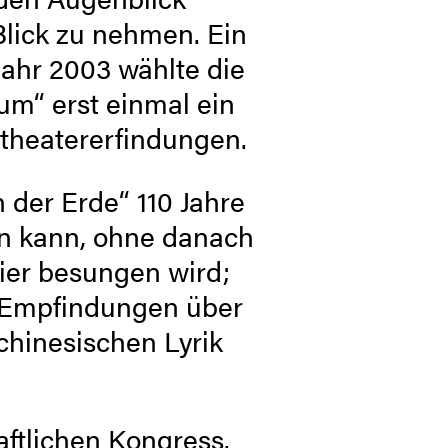
lick zu nehmen. Ein
Jahr 2003 wählte die
um“ erst einmal ein
ea­ter­er­findungen.
 der Erde“ 110 Jahre
en kann, ohne danach
 hier besungen wird;
 Empfindungen über
chinesischen Lyrik
ftlichen Kongress.