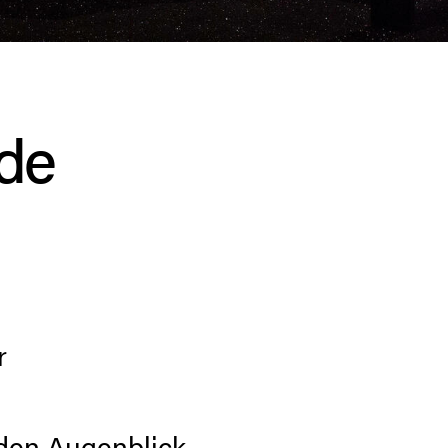
rde
r
den Augenblick