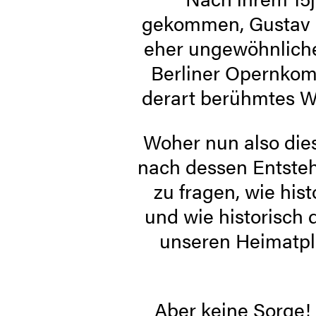
gekommen, Gustav M
eher ungewöhnlicher
Berliner Opernkomp
derart berühmtes We
Woher nun also dies
nach dessen Entsteh
zu fragen, wie hist
und wie historisc
unseren Heimatpla
Aber keine Sorge!