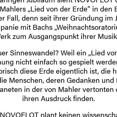
ahlers „Lied von der Erde“ in den B
 Fall, denn seit ihrer Gründung im 
anie mit Bachs „Weihnachts­oratori
rk zum Ausgangspunkt ihrer Musikth
er Sinneswandel? Weil ein „Lied von
ung nicht einfach so gespielt werd
orisch diese Erde eigentlich ist, die
h die Menschen, deren Gedanken und
neten in der von Mahler vertonten 
ihren Ausdruck finden.
 NOVOFLOT plant keinen wissenscha