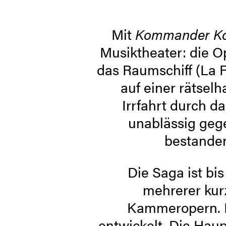
Mit
Kommander Ko
Musik­theater: die ­
das Raumschiff (La 
auf ­einer rätsel
Irrfahrt durch d
unablässig geg
bestanden
Die Saga ist bis
mehrerer ­ku
Kammeropern. Fü
entwickelt. Die Haup