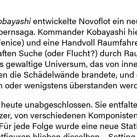
ba­yashi
entwickelte ­Novoflot ein ne
Opern­saga. ­Kommander ­Kobayashi hie
Fenice) und eine Handvoll Raumfahr
haften ­Suche (oder Flucht?) durch R
as gewaltige ­Universum, das von in
en die Schädelwände brandete, und 
 oder wenigstens über­standen werd
 heute unab­geschlossen. Sie entfalte
rzer, von verschiedenen Komponisten
r jede ­Folge wurde eine neue ­Sta
tfiguren ­blieben dieselben – Setti