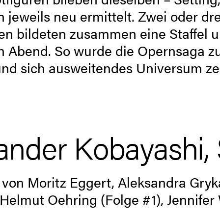
 jeweils neu ermittelt. Zwei oder dr
en bildeten ­zusammen eine Staffel u
n Abend. So wurde die Opernsaga zu
 und sich ausweitendes Universum ­ze
der Kobayashi, St
von Moritz Eggert, Aleksandra Gryka
 Helmut Oehring (Folge #1), ­Jennifer