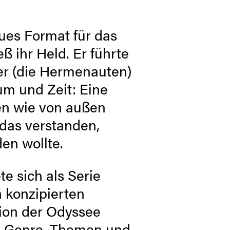
ues ­Format für das
ß ihr Held. Er führte
er (die Hermenauten)
aum und Zeit: Eine
nen wie von außen
das verstanden,
en wollte.
te sich als Serie
 konzipierten
tion der Odyssee
ng, Genre, Themen und