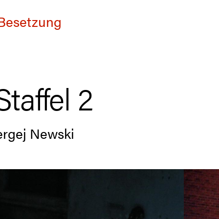
Besetzung
affel 2
ergej Newski