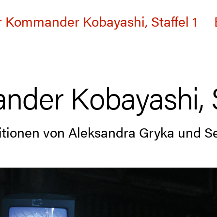
 Kommander Kobayashi, Staffel 1
der Kobayashi, St
tionen von Aleksandra Gryka und S