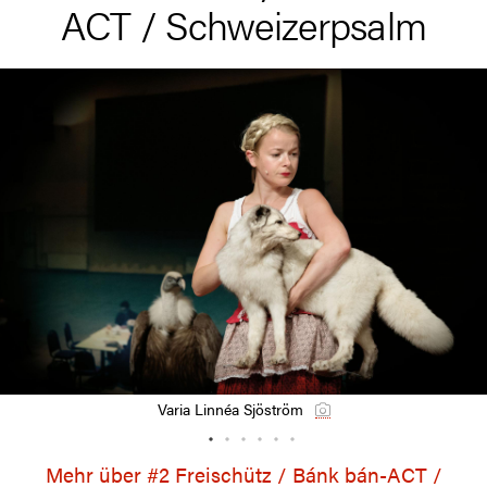
ACT / Schweizerpsalm
Varia Linnéa Sjöström
Mehr über #2 Freischütz / Bánk bán-ACT /