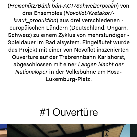
(
Freischütz/Bánk bán-ACT/Schweizer­psalm
) von
drei Ensembles (
Novoflot/Kretakör/­
kraut_produktion
) aus drei verschiedenen ­
europäischen Ländern (Deutschland, ­Ungarn,
Schweiz) zu einem Zyklus von mehrstündiger ­
Spieldauer im Radialsystem. Eingeläutet wurde
das ­Projekt mit einer von Novoflot inszenierten
Ouvertüre auf der Trabrennbahn Karls­horst,
abgeschlossen mit ­einer
Langen Nacht der
Nationaloper
in der Volks­bühne am Rosa-
Luxemburg-­Platz.
#1 Ouvertüre